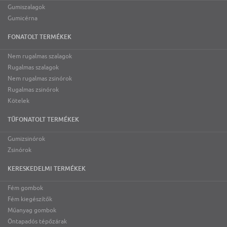
Gumiszalagok
Gumicérna
FONATOLT TERMÉKEK
Nem rugalmas szalagok
Rugalmas szalagok
Nem rugalmas zsinórok
Rugalmas zsinórok
Kötelek
TŰFONATOLT TERMÉKEK
Gumizsinórok
Zsinórok
KERESKEDELMI TERMÉKEK
Fém gombok
Fém kiegészítők
Műanyag gombok
Öntapadós tépőzárak