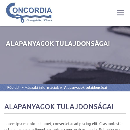
ALAPANYAGOK TULAJDONSÁGAI
» Műszaki információk »
Főoldal
Alapanyagok tulajdonságai
ALAPANYAGOK TULAJDONSÁGAI
Lorem ipsum dolor sit amet, consectetur adipiscing elit. Cras molestie
est vel ipsum condimentum, quis accumsan risus lacinia. Pellentesque