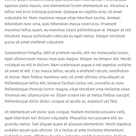
egestas justo mauris, non elementum lorem elementum eu. Vivamus a
tellus sed eros tristique pulvinar. Quisque eu sagittis urna, sit amet
vulputate mi. Nunc maximus neque vitae interdum lacinia. Aenean
bibendum nunc urna, quis bibendum massa viverra eu. Praesent
maximus tellus quam, eu maximus turpis pellentesque ut. Integer at nisl
tincidunt massa sollicitudin vehicula eu eget metus. Integer tincidunt
purus sit amet eleifend vulputate.
Suspendisse fringilla, nibh at pretium iaculis, elit nisi malesuada turpis,
eget ullamcorper massa risus quis magna. Integer eu tempor elit. Morbi
volutpat eu elit in dictum. Nam scelerisque augue a nisl egestas sodales
sit amet et elit. Cras massa tellus, iaculis a eleifend rutrum, vestibulum
at lectus. Nam finibus maximus sem, sit amet ultrices urna aliquet at.
Pellentesque tellus elit, tempus facilisis luctus vel, convallis ac nunc.
Pellentesque rhoncus tortor magna, vitae tincidunt urna molestie vitae.
Vivamus nec ullamcorper ex. Etiam ornare leo at metus finibus suscipit.
Pellentesque dolor dolor, congue ut iaculis ac, euismod vel felis.
Ut elementum vel dolor quis congue. Nullam molestie posuere velit,
eget interdum nisl dictum vulputate. Phasellus non posuere elit, eu
gravida metus. Sed aliquet quam et aliquam elementum. Morbi dapibus
sodales ipsum quis ultrices. Ut a lectus at ante molestie elementum.