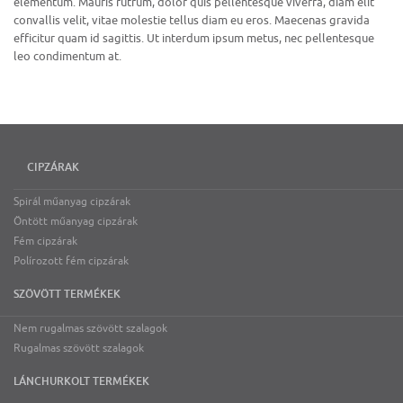
elementum. Mauris rutrum, dolor quis pellentesque viverra, diam elit
convallis velit, vitae molestie tellus diam eu eros. Maecenas gravida
efficitur quam id sagittis. Ut interdum ipsum metus, nec pellentesque
leo condimentum at.
CIPZÁRAK
Spirál műanyag cipzárak
Öntött műanyag cipzárak
Fém cipzárak
Polírozott fém cipzárak
SZÖVÖTT TERMÉKEK
Nem rugalmas szövött szalagok
Rugalmas szövött szalagok
LÁNCHURKOLT TERMÉKEK