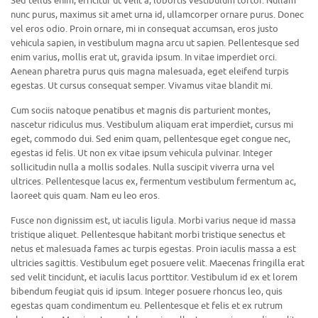
Sed tellus enim, efficitur ut velit a, lobortis vestibulum tortor. Nullam
nunc purus, maximus sit amet urna id, ullamcorper ornare purus. Donec
vel eros odio. Proin ornare, mi in consequat accumsan, eros justo
vehicula sapien, in vestibulum magna arcu ut sapien. Pellentesque sed
enim varius, mollis erat ut, gravida ipsum. In vitae imperdiet orci.
Aenean pharetra purus quis magna malesuada, eget eleifend turpis
egestas. Ut cursus consequat semper. Vivamus vitae blandit mi.
Cum sociis natoque penatibus et magnis dis parturient montes,
nascetur ridiculus mus. Vestibulum aliquam erat imperdiet, cursus mi
eget, commodo dui. Sed enim quam, pellentesque eget congue nec,
egestas id felis. Ut non ex vitae ipsum vehicula pulvinar. Integer
sollicitudin nulla a mollis sodales. Nulla suscipit viverra urna vel
ultrices. Pellentesque lacus ex, fermentum vestibulum fermentum ac,
laoreet quis quam. Nam eu leo eros.
Fusce non dignissim est, ut iaculis ligula. Morbi varius neque id massa
tristique aliquet. Pellentesque habitant morbi tristique senectus et
netus et malesuada fames ac turpis egestas. Proin iaculis massa a est
ultricies sagittis. Vestibulum eget posuere velit. Maecenas fringilla erat
sed velit tincidunt, et iaculis lacus porttitor. Vestibulum id ex et lorem
bibendum feugiat quis id ipsum. Integer posuere rhoncus leo, quis
egestas quam condimentum eu. Pellentesque et felis et ex rutrum