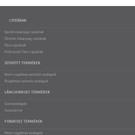
CIPZÁRAK
Spirál műanyag cipzárak
Öntött műanyag cipzárak
Fém cipzárak
Polírozott fém cipzárak
SZÖVÖTT TERMÉKEK
Nem rugalmas szövött szalagok
Rugalmas szövött szalagok
LÁNCHURKOLT TERMÉKEK
Gumiszalagok
Gumicérna
FONATOLT TERMÉKEK
Nem rugalmas szalagok