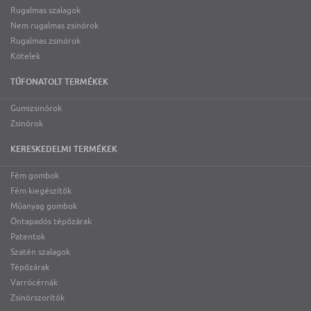
Rugalmas szalagok
Nem rugalmas zsinórok
Rugalmas zsinórok
Kötelek
TŰFONATOLT TERMÉKEK
Gumizsinórok
Zsinórok
KERESKEDELMI TERMÉKEK
Fém gombok
Fém kiegészítők
Műanyag gombok
Öntapadós tépőzárak
Patentok
Szatén szalagok
Tépőzárak
Varrócérnák
Zsinórszorítók