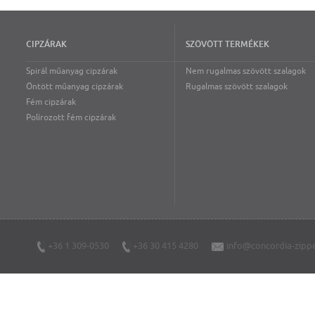
CIPZÁRAK
SZÖVÖTT TERMÉKEK
Spirál műanyag cipzárak
Nem rugalmas szövött szalagok
Öntött műanyag cipzárak
Rugalmas szövött szalagok
Fém cipzárak
Polírozott fém cipzárak
+36 1 309-0530
+36 30 415 4280
info@concordia-zippe