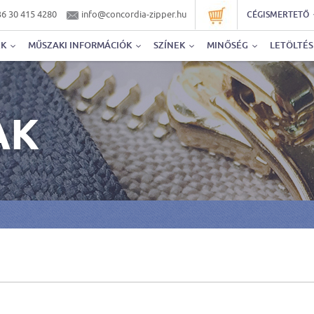
6 30 415 4280
info@concordia-zipper.hu
CÉGISMERTETŐ
EK
MŰSZAKI INFORMÁCIÓK
SZÍNEK
MINŐSÉG
LETÖLTÉ
ÁK