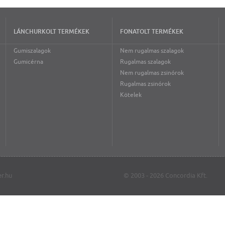
LÁNCHURKOLT TERMÉKEK
FONATOLT TERMÉKEK
Gumiszalagok
Nem rugalmas szalagok
Gumicérna
Rugalmas szalagok
Nem rugalmas zsinórok
Rugalmas zsinórok
Kötelek
r.hu
© 2003 - 2026 Concordia Kft.