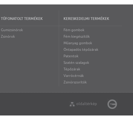
TŰFONATOLT TERMÉKEK
KERESKEDELMI TERMÉKEK
Gumizsinórok
Fém gombok
Zsinórok
Fém kiegészítők
Műanyag gombok
Öntapadós tépőzárak
Patentok
Szatén szalagok
Tépőzárak
Varrócérnák
Zsinórszorítók
oldaltérkép