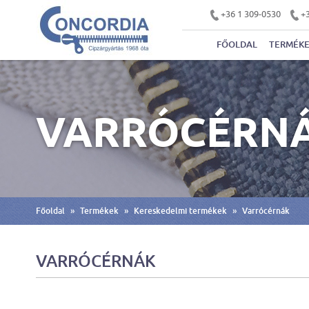
+36 1 309-0530
+3
FŐOLDAL
TERMÉK
VARRÓCÉRN
»
»
»
Főoldal
Termékek
Kereskedelmi termékek
Varrócérnák
VARRÓCÉRNÁK