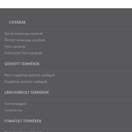
CIPZÁRAK
Spirál műanyag cipzárak
Öntött műanyag cipzárak
Fém cipzárak
Polírozott fém cipzárak
SZÖVÖTT TERMÉKEK
Nem rugalmas szövött szalagok
Rugalmas szövött szalagok
LÁNCHURKOLT TERMÉKEK
Gumiszalagok
Gumicérna
FONATOLT TERMÉKEK