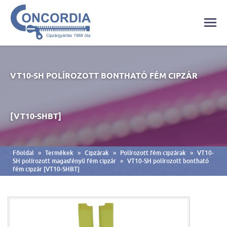
VT10-SH POLÍROZOTT BONTHATÓ FÉM CIPZÁR
[VT10-SHBT]
»
»
»
»
Főoldal
Termékek
Cipzárak
Polírozott fém cipzárak
VT10-
»
SH polírozott magasfényű fém cipzár
VT10-SH polírozott bontható
fém cipzár [VT10-SHBT]