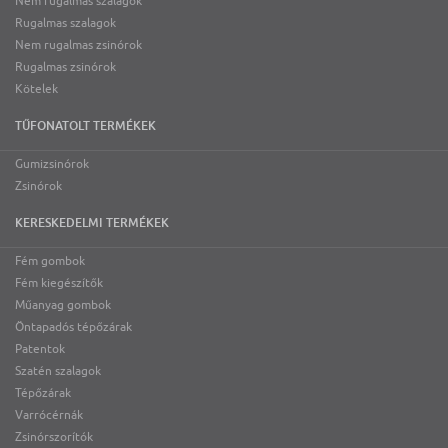
Nem rugalmas szalagok
Rugalmas szalagok
Nem rugalmas zsinórok
Rugalmas zsinórok
Kötelek
TŰFONATOLT TERMÉKEK
Gumizsinórok
Zsinórok
KERESKEDELMI TERMÉKEK
Fém gombok
Fém kiegészítők
Műanyag gombok
Öntapadós tépőzárak
Patentok
Szatén szalagok
Tépőzárak
Varrócérnák
Zsinórszorítók