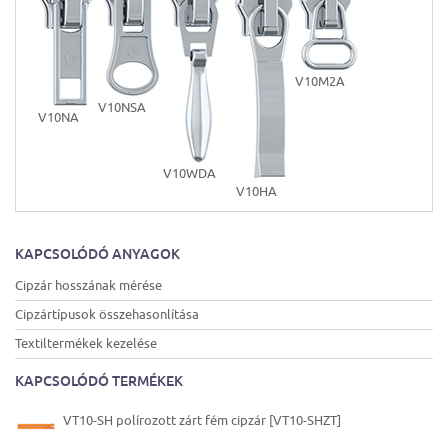
V10M2A
V10NSA
V10NA
V10WDA
V10HA
KAPCSOLÓDÓ ANYAGOK
Cipzár hosszának mérése
Cipzártípusok összehasonlítása
Textiltermékek kezelése
KAPCSOLÓDÓ TERMÉKEK
VT10-SH polírozott zárt fém cipzár [VT10-SHZT]