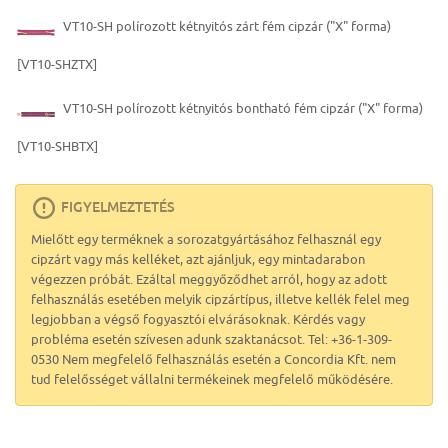
VT10-SH polírozott kétnyitós zárt fém cipzár ("X" forma)
[VT10-SHZTX]
VT10-SH polírozott kétnyitós bontható fém cipzár ("X" forma)
[VT10-SHBTX]
FIGYELMEZTETÉS
Mielőtt egy terméknek a sorozatgyártásához felhasznál egy
cipzárt vagy más kelléket, azt ajánljuk, egy mintadarabon
végezzen próbát. Ezáltal meggyőződhet arról, hogy az adott
felhasználás esetében melyik cipzártípus, illetve kellék felel meg
legjobban a végső fogyasztói elvárásoknak. Kérdés vagy
probléma esetén szívesen adunk szaktanácsot. Tel: +36-1-309-
0530 Nem megfelelő felhasználás esetén a Concordia Kft. nem
tud felelősséget vállalni termékeinek megfelelő működésére.