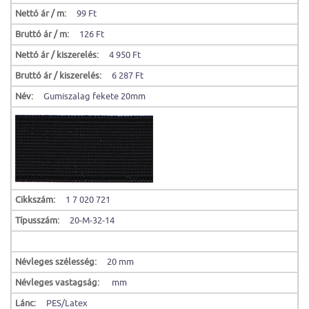
Nettó ár / m:
99 Ft
Bruttó ár / m:
126 Ft
Nettó ár / kiszerelés:
4 950 Ft
Bruttó ár / kiszerelés:
6 287 Ft
Név:
Gumiszalag fekete 20mm
Cikkszám:
1 7 020 721
Típusszám:
20-M-32-14
Névleges szélesség:
20 mm
Névleges vastagság:
mm
Lánc:
PES/Latex