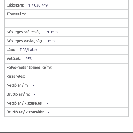
Cikkszám:
1 7 030 749
Típusszám:
Névleges szélesség:
30 mm
Névleges vastagság:
mm
Lánc:
PES/Latex
Vetülék:
PES
Folyó-méter tömeg (g/m):
Kiszerelés:
Nettó ár / m:
-
Bruttó ár / m:
-
Nettó ár / kiszerelés:
-
Bruttó ár / kiszerelés:
-