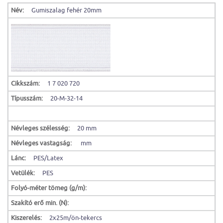
Név:
Gumiszalag fehér 20mm
Cikkszám:
1 7 020 720
Típusszám:
20-M-32-14
Névleges szélesség:
20 mm
Névleges vastagság:
mm
Lánc:
PES/Latex
Vetülék:
PES
Folyó-méter tömeg (g/m):
Szakító erő min. (N):
Kiszerelés:
2x25m/ön-tekercs