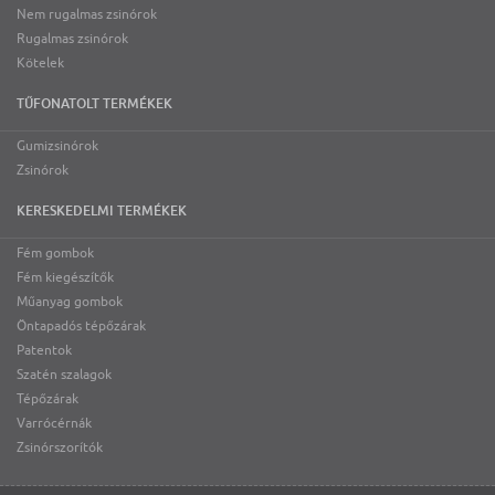
Nem rugalmas zsinórok
Rugalmas zsinórok
Kötelek
TŰFONATOLT TERMÉKEK
Gumizsinórok
Zsinórok
KERESKEDELMI TERMÉKEK
Fém gombok
Fém kiegészítők
Műanyag gombok
Öntapadós tépőzárak
Patentok
Szatén szalagok
Tépőzárak
Varrócérnák
Zsinórszorítók