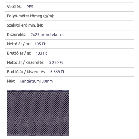
Vetülék:
PES
Folyó-méter tömeg (g/m):
Szakító erő min. (N):
Kiszerelés:
2x25m/ön-tekercs
Nettó ár / m:
105 Ft
Bruttó ár / m:
133 Ft
Nettó ár / kiszerelés:
5 250 Ft
Bruttó ár / kiszerelés:
6 668 Ft
Név:
Kantárgumi 30mm