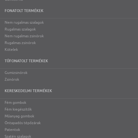
FONATOLT TERMÉKEK
Nem rugalmas szalagok
Rugalmas szalagok
Nem rugalmas zsinórok
Rugalmas zsinórok
Kötelek
TŰFONATOLT TERMÉKEK
Gumizsinórok
Zsinórok
KERESKEDELMI TERMÉKEK
Fém gombok
Fém kiegészítők
Műanyag gombok
Öntapadós tépőzárak
Patentok
Szatén szalagok