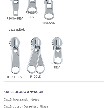
R10NSA-
REV
R10NA-REV
R10NSAD
Laza nyitók
R10CRL-
REV
R10CLD
R10CL-REV
KAPCSOLÓDÓ ANYAGOK
Cipzár hosszának mérése
Cipzártípusok összehasonlítása