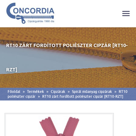
RT10 ZÁRT FORDÍTOTT POLIÉSZTER CIPZÁR [RT10-
RZT]
»
»
»
»
Főoldal
Termékek
Cipzárak
Spirál műanyag cipzárak
RT10
»
poliészter cipzár
RT10 zárt fordított poliészter cipzár [RT10-RZT]