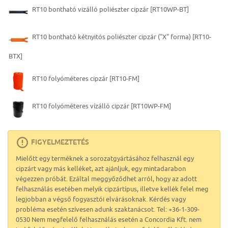
RT10 bontható vizálló poliészter cipzár [RT10WP-BT]
RT10 bontható kétnyitós poliészter cipzár ("X" forma) [RT10-
BTX]
RT10 folyóméteres cipzár [RT10-FM]
RT10 folyóméteres vízálló cipzár [RT10WP-FM]
FIGYELMEZTETÉS
Mielőtt egy terméknek a sorozatgyártásához felhasznál egy
cipzárt vagy más kelléket, azt ajánljuk, egy mintadarabon
végezzen próbát. Ezáltal meggyőződhet arról, hogy az adott
felhasználás esetében melyik cipzártípus, illetve kellék felel meg
legjobban a végső fogyasztói elvárásoknak. Kérdés vagy
probléma esetén szívesen adunk szaktanácsot. Tel: +36-1-309-
0530 Nem megfelelő felhasználás esetén a Concordia Kft. nem