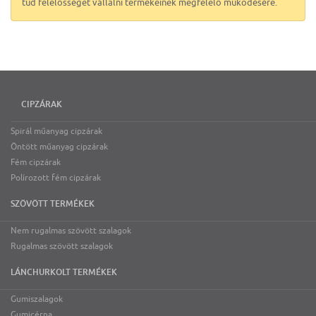
tud felelősséget vállalni termékeinek megfelelő működésére.
CIPZÁRAK
Spirál műanyag cipzárak
Öntött műanyag cipzárak
Fém cipzárak
Polírozott fém cipzárak
SZÖVÖTT TERMÉKEK
Nem rugalmas szövött szalagok
Rugalmas szövött szalagok
LÁNCHURKOLT TERMÉKEK
Gumiszalagok
Gumicérna