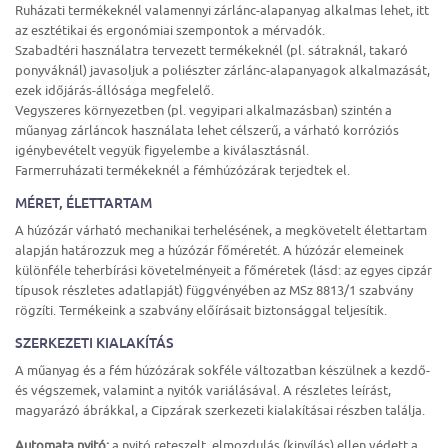
Ruházati termékeknél valamennyi zárlánc-alapanyag alkalmas lehet, itt
az esztétikai és ergonómiai szempontok a mérvadók.
Szabadtéri használatra tervezett termékeknél (pl. sátraknál, takaró
ponyváknál) javasoljuk a poliészter zárlánc-alapanyagok alkalmazását,
ezek időjárás-állósága megfelelő.
Vegyszeres környezetben (pl. vegyipari alkalmazásban) szintén a
műanyag zárláncok használata lehet célszerű, a várható korróziós
igénybevételt vegyük figyelembe a kiválasztásnál.
Farmerruházati termékeknél a fémhúzózárak terjedtek el.
MÉRET, ÉLETTARTAM
A húzózár várható mechanikai terhelésének, a megkövetelt élettartam
alapján határozzuk meg a húzózár főméretét. A húzózár elemeinek
különféle teherbírási követelményeit a főméretek (lásd: az egyes cipzár
típusok részletes adatlapját) függvényében az MSz 8813/1 szabvány
rögzíti. Termékeink a szabvány előírásait biztonsággal teljesítik.
SZERKEZETI KIALAKÍTÁS
A műanyag és a fém húzózárak sokféle változatban készülnek a kezdő-
és végszemek, valamint a nyitók variálásával. A részletes leírást,
magyarázó ábrákkal, a Cipzárak szerkezeti kialakításai részben találja.
Automata nyitó:
a nyitó reteszelt, elmozdulás (kinyílás) ellen védett a