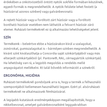
érdekében a cinkötvözetből öntött nyitók sokféle formában készülnek,
egyedi formák is megrendelhetők. A nyitók felülete lehet festett (a
húzózárral azonos színben) vagy galvánbevonatú.
A rejtett húzózár vagy a fordított zárt húzózár vagy a fordított
bontható húzózár esetében nem láthatók a felvarrt húzózár záró
elemei. Ruházati termékeknél ez új alkalmazási lehetőségeket jelent.
SZÍN
Termékeink – beleértve ebbe a húzózárakon kívül a szalagokat,
zsinórokat, gumiszalagokat is – bármilyen színben megrendelhetők. A
kívánt színt kiválaszthatja a Concordia saját színkártyájából vagy más
elterjedt színkártyákból (pl. Pantone®, RAL, cérnagyártók színkártyái).
Ha lehetőség van rá, a legjobb megoldás a rendelés mellé
anyagvágatot mellékelni. Itt talál bővebb információt a színekről.
ERGONÓMIA, HIGIÉNIA
Ruházati termékeknél gondoljunk arra is, hogy a termék a felhasználó
szempontjából kellemesen használható legyen. Ezért pl. alsóruházati
termékeknél ne alkalmazzunk fémhúzózárat.
A legújabb kutatások eredményeképpen megállapították, hogy a
nikkelbevonat, amelyet galvánbevonatként leggyakrabban