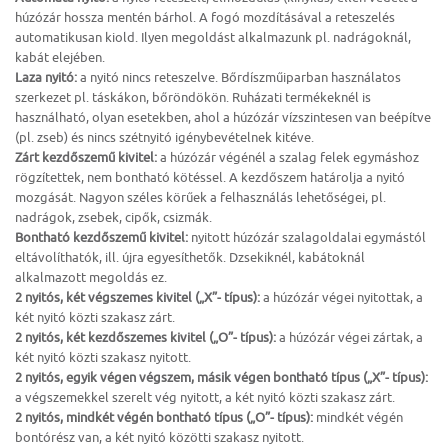
húzózár hossza mentén bárhol. A fogó mozdításával a reteszelés
automatikusan kiold. Ilyen megoldást alkalmazunk pl. nadrágoknál,
kabát elejében.
Laza nyitó:
a nyitó nincs reteszelve. Bőrdíszműiparban használatos
szerkezet pl. táskákon, bőröndökön. Ruházati termékeknél is
használható, olyan esetekben, ahol a húzózár vízszintesen van beépítve
(pl. zseb) és nincs szétnyitó igénybevételnek kitéve.
Zárt kezdőszemű kivitel:
a húzózár végénél a szalag felek egymáshoz
rögzítettek, nem bontható kötéssel. A kezdőszem határolja a nyitó
mozgását. Nagyon széles körűek a felhasználás lehetőségei, pl.
nadrágok, zsebek, cipők, csizmák.
Bontható kezdőszemű kivitel:
nyitott húzózár szalagoldalai egymástól
eltávolíthatók, ill. újra egyesíthetők. Dzsekiknél, kabátoknál
alkalmazott megoldás ez.
2 nyitós, két végszemes kivitel („X”- típus):
a húzózár végei nyitottak, a
két nyitó közti szakasz zárt.
2 nyitós, két kezdőszemes kivitel („O”- típus):
a húzózár végei zártak, a
két nyitó közti szakasz nyitott.
2 nyitós, egyik végen végszem, másik végen bontható típus („X”- típus):
a végszemekkel szerelt vég nyitott, a két nyitó közti szakasz zárt.
2 nyitós, mindkét végén bontható típus („O”- típus):
mindkét végén
bontórész van, a két nyitó közötti szakasz nyitott.