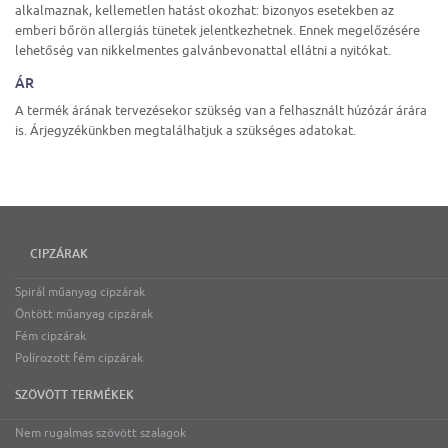
alkalmaznak, kellemetlen hatást okozhat: bizonyos esetekben az
emberi bőrön allergiás tünetek jelentkezhetnek. Ennek megelőzésére
lehetőség van nikkelmentes galvánbevonattal ellátni a nyitókat.
ÁR
A termék árának tervezésekor szükség van a felhasznált húzózár árára
is. Árjegyzékünkben megtalálhatjuk a szükséges adatokat.
CIPZÁRAK
Spirál műanyag cipzárak
Öntött műanyag cipzárak
Fém cipzárak
Polírozott fém cipzárak
SZÖVÖTT TERMÉKEK
Nem rugalmas szövött szalagok