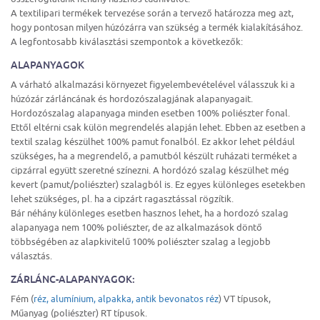
A textilipari termékek tervezése során a tervező határozza meg azt,
hogy pontosan milyen húzózárra van szükség a termék kialakításához.
A legfontosabb kiválasztási szempontok a következők:
ALAPANYAGOK
A várható alkalmazási környezet figyelembevételével válasszuk ki a
húzózár zárláncának és hordozószalagjának alapanyagait.
Hordozószalag alapanyaga minden esetben 100% poliészter fonal.
Ettől eltérni csak külön megrendelés alapján lehet. Ebben az esetben a
textil szalag készülhet 100% pamut fonalból. Ez akkor lehet például
szükséges, ha a megrendelő, a pamutból készült ruházati terméket a
cipzárral együtt szeretné színezni. A hordózó szalag készülhet még
kevert (pamut/poliészter) szalagból is. Ez egyes különleges esetekben
lehet szükséges, pl. ha a cipzárt ragasztással rögzítik.
Bár néhány különleges esetben hasznos lehet, ha a hordozó szalag
alapanyaga nem 100% poliészter, de az alkalmazások döntő
többségében az alapkivitelű 100% poliészter szalag a legjobb
választás.
ZÁRLÁNC-ALAPANYAGOK:
Fém (
réz, alumínium, alpakka, antik bevonatos réz
) VT típusok,
Műanyag (poliészter) RT típusok.