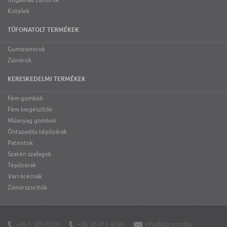
Rugalmas zsinórok
Kötelek
TŰFONATOLT TERMÉKEK
Gumizsinórok
Zsinórok
KERESKEDELMI TERMÉKEK
Fém gombok
Fém kiegészítők
Műanyag gombok
Öntapadós tépőzárak
Patentok
Szatén szalagok
Tépőzárak
Varrócérnák
Zsinórszorítók
+36 1 309-0530
+36 30 415 4280
info@concordia-